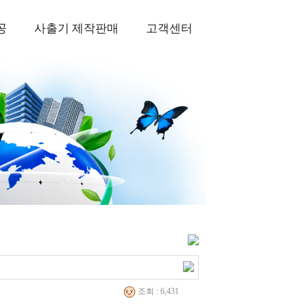
공
사출기 제작판매
고객센터
조회 : 6,431