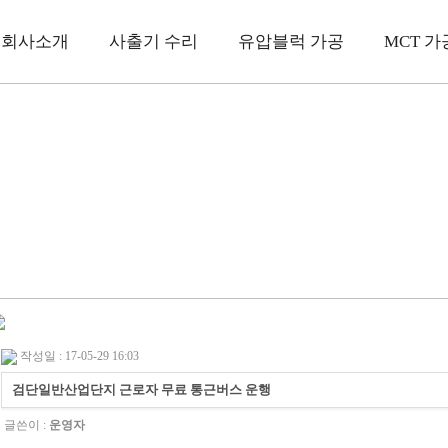
회사소개
사출기 수리
유압블럭 가공
MCT 가
작성일 : 17-05-29 16:03
검단일반산업단지 근로자 무료 통근버스 운행
글쓴이 :
운영자